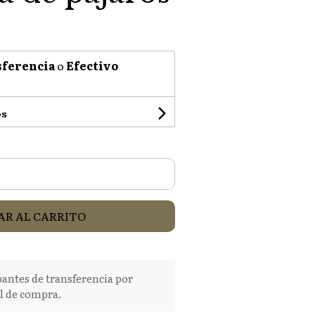
ferencia
o
Efectivo
os
R AL CARRITO
tes de transferencia por
l de compra.